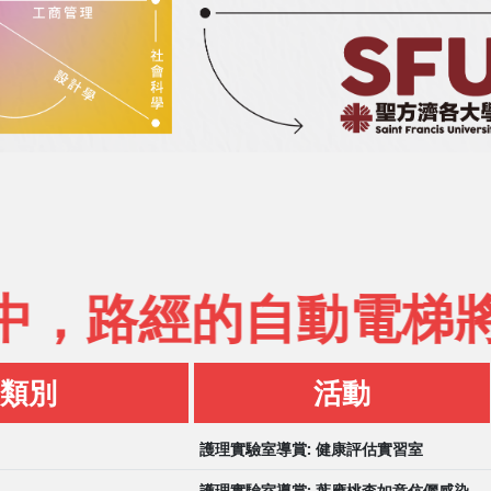
經的自動電梯將於1
類別
活動
護理實驗室導賞: 健康評估實習室
護理實驗室導賞: 葉應桃李如意伉儷感染