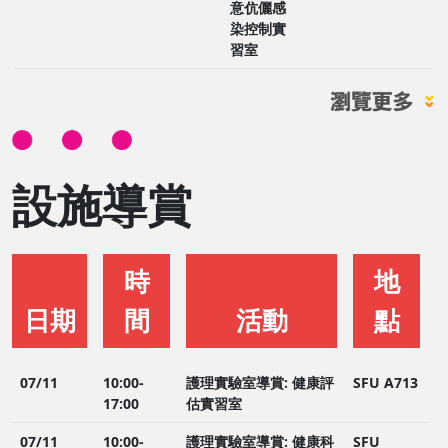
意伉儷感
染控制實
習室
設施導賞
時
地
日期
間
活動
點
07/11
10:00-
護理實驗室導賞: 健康評
SFU A713
17:00
估實習室
07/11
10:00-
護理實驗室導賞: 健康科
SFU